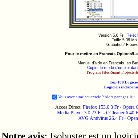
Version 5.8 Fr :
Téléch
Taille 5.08
Mo
Gratuitiel / Freew
Pour le mettre en Français Options/L
Manuel d'aide en Français Iso Bus
Copier le mode d'emploi dans
Program Files\Smart Projects\I
Top 100 Logicie
Logiciels indispens
Vous avez aimé cet article ? Alors partagez-le :
Acces Direct:
Firefox 153.0.3 Fr
-
Opera O
Media Player 3.0.23 Fr
-
CCleaner 6.40 
AVG Antivirus 26.4 Fr
-
Open 
Notre avis:
Isobuster est un logici