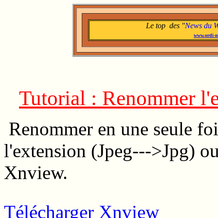
Le top des "
News du 
www.ordi-n
Tutorial : Renommer l'e
Renommer en une seule fois
l'extension (Jpeg--->Jpg) ou
Xnview.
Télécharger Xnview