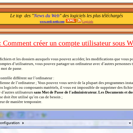
Le top des "
News du Web
" des logiciels les plus téléchargés
www.ordi-netfr.com
Logiciels
:
Comment créer un compte utilisateur sous 
chiers et les dossiers auxquels vous pouvez accéder, les modifications que vous pou
comptes d’utilisateurs, vous pouvez partager un ordinateur avec d’autres personnes t
 mot de passe.
ntrôle différent sur l’ordinateur :
dienne de l’ordinateur ; Vous pouvez vous servir de la plupart des programmes instal
tains logiciels ou composants matériels, il vous est impossible de supprimer des fic
 d’autres utilisateurs
sans Mot de Passe de l'administrateur. Les Documents et doss
ne doit être utilisé qu’en cas de besoin ;
teur de manière temporaire.